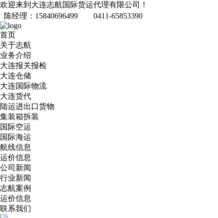
欢迎来到大连志航国际货运代理有限公司！
陈经理：15840696499
0411-65853390
首页
关于志航
业务介绍
大连报关报检
大连仓储
大连国际物流
大连货代
陆运进出口货物
集装箱拆装
国际空运
国际海运
航线信息
运价信息
公司新闻
行业新闻
志航案例
运价信息
联系我们