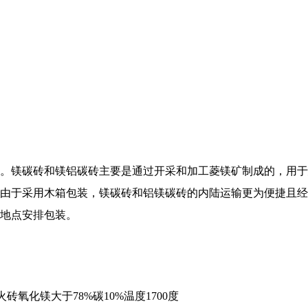
。镁碳砖和镁铝碳砖主要是通过开采和加工菱镁矿制成的，用于
由于采用木箱包装，镁碳砖和铝镁碳砖的内陆运输更为便捷且经
地点安排包装。
火砖氧化镁大于78%碳10%温度1700度